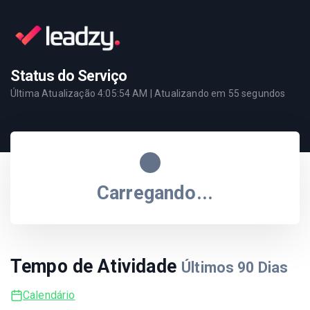
Status do Serviço
Última Atualização
4:05:54 AM
| Atualizando em
55
segundos
Carregando...
Tempo de Atividade
Últimos
90
Dias
Calendário